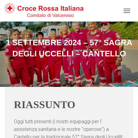
Salta
Passa
Passa
al
alla
al
N
contenuto
navigazione
footer
A
V
I
G
1 SETTEMBRE 2024 – 57° SAGRA
A
Z
DEGLI UCCELLI – CANTELLO
I
O
N
E
T
O
G
G
RIASSUNTO
L
E
Oggi tutti presenti (i nostri equipaggi per l'
assistenza sanitaria e le nostre "operose") a
Cantello per la tradizionale 57° Sagra degli Uccelli!!