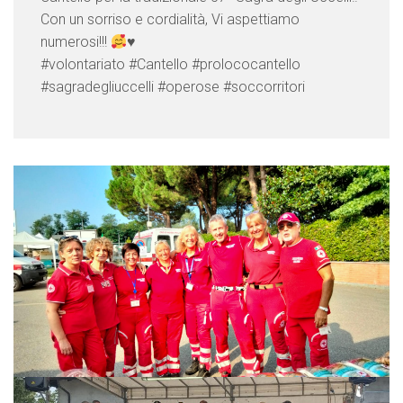
Con un sorriso e cordialità, Vi aspettiamo
numerosi!!!
♥️
#volontariato #Cantello #prolococantello
#sagradegliuccelli #operose #soccorritori