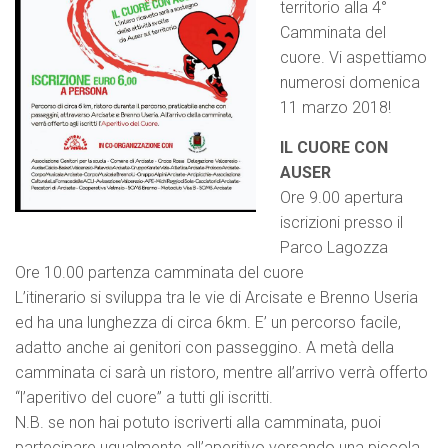
territorio alla 4°
Camminata del
cuore. Vi aspettiamo
numerosi domenica
11 marzo 2018!
IL CUORE CON
AUSER
Ore 9.00 apertura
iscrizioni presso il
Parco Lagozza
Ore 10.00 partenza camminata del cuore
L’itinerario si sviluppa tra le vie di Arcisate e Brenno Useria
ed ha una lunghezza di circa 6km. E’ un percorso facile,
adatto anche ai genitori con passeggino. A metà della
camminata ci sarà un ristoro, mentre all’arrivo verrà offerto
“l’aperitivo del cuore” a tutti gli iscritti.
N.B. se non hai potuto iscriverti alla camminata, puoi
partecipare ugualmente all’aperitivo versando una piccola