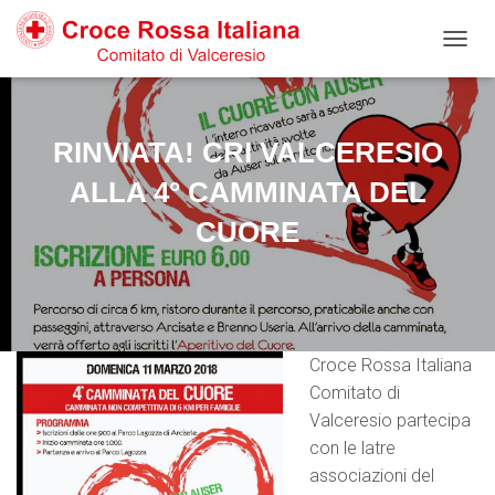
Salta
Passa
Passa
al
alla
al
N
contenuto
navigazione
footer
A
V
I
G
RINVIATA! CRI VALCERESIO
A
Z
ALLA 4° CAMMINATA DEL
I
CUORE
O
N
E
T
O
G
G
Croce Rossa Italiana
L
Comitato di
E
Valceresio partecipa
con le latre
associazioni del