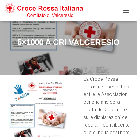
Salta
Passa
Passa
al
alla
al
N
contenuto
navigazione
footer
A
V
I
G
5×1000 A CRI VALCERESIO
A
Z
I
O
N
E
La Croce Rossa
T
O
Italiana è inserita tra gli
G
enti e le Associazioni
G
beneficiarie della
L
E
quota del 5 per mille
sulle dichiarazioni dei
redditi. Il contribuente
può dunque destinare