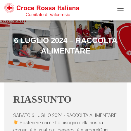
Salta
Passa
Passa
al
alla
al
N
contenuto
navigazione
footer
A
V
I
G
6 LUGLIO 2024 – RACCOLTA
A
Z
ALIMENTARE
I
O
N
E
T
O
G
G
RIASSUNTO
L
E
SABATO 6 LUGLIO 2024 - RACCOLTA ALIMENTARE
Sostenere chi ne ha bisogno nella nostra
comunità è un atto di generosità e amore!Ogni