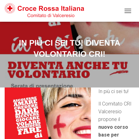
Salta
Passa
Passa
al
alla
al
N
contenuto
navigazione
footer
A
V
I
G
IN PIÙ CI SEI TU! DIVENTA
A
Z
VOLONTARIO CRI!
I
O
N
E
T
O
In più ci sei tu!
G
G
Il Comitato CRI
L
E
Valceresio
propone il
nuovo corso
base per