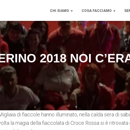
CHI SIAMO
COSA FACCIAMO
SE
ERINO 2018 NOI C’ER
Migliaia di fiaccole hanno illuminato, nella calda sera di saba
volta la magia della fiaccolata di Croce Rossa si è ritrovata