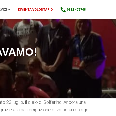
RVIZI
DIVENTA VOLONTARIO
0332 472748
AVAMO!
to 23 luglio, il cielo di Solferino. Ancora una
 grazie alla partecipazione di volontari da ogni