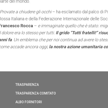
parte del mondo.
Provate a chiudere gli occhi
– ha esclamato dal palco di Pi
Rossa Italiana e della Federazione Internazionale delle S
Francesco Rocca
–
e immaginate quello che è stato: migli
il dolore era lo stesso per tutti.
Il grido “Tutti fratelli!” r
anni fa
.
Un emblema
che per noi continua ad avere lo stes
come accade ancora oggi,
la nostra azione umanitaria c
TRASPARENZA
TRASPARENZA COMITATO
ALBO FORNITORI