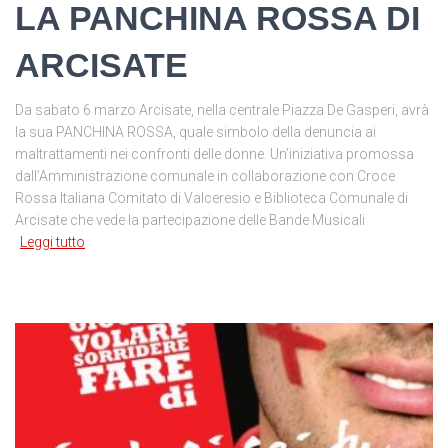
LA PANCHINA ROSSA DI
ARCISATE
Da sabato 6 marzo Arcisate, nella centrale Piazza De Gasperi, avrà
la sua PANCHINA ROSSA, quale simbolo della denuncia ai
maltrattamenti nei confronti delle donne. Un’iniziativa promossa
dall’Amministrazione comunale in collaborazione con Croce
Rossa Italiana Comitato di Valceresio e Biblioteca Comunale di
Arcisate che vede la partecipazione delle Bande Musicali
Leggi tutto