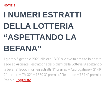
NOTIZIE
I NUMERI ESTRATTI
DELLA LOTTERIA
“ASPETTANDO LA
BEFANA”
Il giorno 5 gennaio 2021 alle ore 18.00 si è svolta presso la nostra
sede ad Arcisate, l’estrazione dei biglietti della Lotteria “Aspettando
la befana” Ecco i numeri estratti: 1° premio – Asciugatrice – 2149
2° premio – TV 32″ – 1580 3° premio Affettatrice – 734 4° premio
Rasoio
Leggi tutto