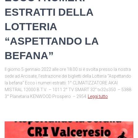
ESTRATTI DELLA
LOTTERIA
“ASPETTANDO LA
BEFANA”
Il giorno 5 gennaio 2022 alle ore 18.00 si è svolta presso la nostra
sede ad Arcisate, l’estrazione dei biglietti della Lotteria “Aspettando
la befana” Ecco i numeri estratti: 1° CLIMATIZZATORE AKAI
MISTRAL 12000 B.T.V. – 1011 2° TV SMART 32” tx32s350 – 5388
3° Planetaria KENWOOD Prospero – 2954
Leggi tutto