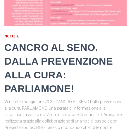
NOTIZIE
CANCRO AL SENO.
DALLA PREVENZIONE
ALLA CURA:
PARLIAMONE!
Venerdì 7 maggio ore 20.30 CANCRO AL SENO Dalla prevenzione
alla cura, PARLIAMONE! Una serata di informazione alla
cittadinanza voluta dall’Amministrazione Comunale di Arcisate e
realizzata grazie alla collaborazione di una rete di associazioni.
Presente anche CRI Valceresio ricordando che tra le nostre