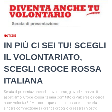
NOTIZIE
IN PIÙ CI SEI TU! SCEGLI
IL VOLONTARIATO,
SCEGLI CROCE ROSSA
ITALIANA
Serata di presentazione del nuovo corso, giovedì 4 marzo…ti
aspettiamo! Croce Rossa Italiana Comitato di Valceresio ricerca
nuovi volontari! “Mai come quest’anno posso esprimere la
sincera commozione e il grande orgoglio di essere il Vostro