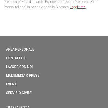
Presidente” – ha dichiarato Francesco Rocca (Presidente Croce
Rossa Italiana) in occasione della Giornata
Leggi tutto
AREA PERSONALE
CONTATTACI
LAVORA CON NOI
MULTIMEDIA & PRESS
EVENTI
SERVIZIO CIVILE
TRASPARENZA