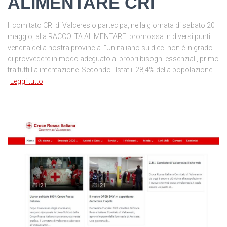
ALIMENTARE CRI
Il comitato CRI di Valceresio partecipa, nella giornata di sabato 20
maggio, alla RACCOLTA ALIMENTARE promossa in diversi punti
vendita della nostra provincia. “Un italiano su dieci non è in grado
di provvedere in modo adeguato ai propri bisogni essenziali, primo
tra tutti l’alimentazione. Secondo l’Istat il 28,4% della popolazione
Leggi tutto