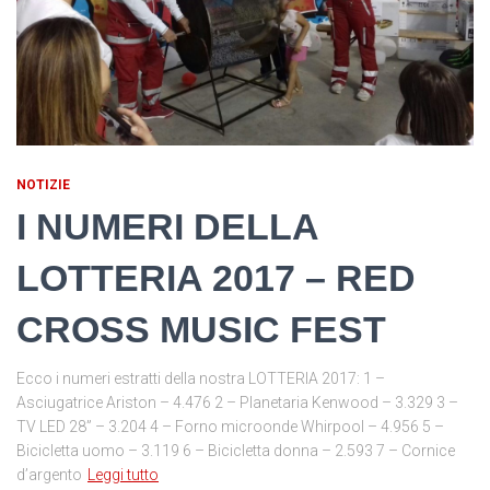
NOTIZIE
I NUMERI DELLA
LOTTERIA 2017 – RED
CROSS MUSIC FEST
Ecco i numeri estratti della nostra LOTTERIA 2017: 1 –
Asciugatrice Ariston – 4.476 2 – Planetaria Kenwood – 3.329 3 –
TV LED 28” – 3.204 4 – Forno microonde Whirpool – 4.956 5 –
Bicicletta uomo – 3.119 6 – Bicicletta donna – 2.593 7 – Cornice
d’argento
Leggi tutto