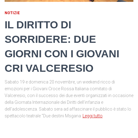
NOTIZIE
IL DIRITTO DI
SORRIDERE: DUE
GIORNI CON I GIOVANI
CRI VALCERESIO
Sabato 19 e domenica 20 novembre, un weekend ricco di
emozioni per i Giovani Croce Rossa Italiana comitato di
Valceresio, con il successo dei due eventi organizzati in occasione
della Giornata Internazionale dei Diritti dell’infanzia e
dell’adolescenza. Sabato sera ad affascinare il pubblico è stato lo
spettacolo teatrale “Due destini Msgana
Leggi tutto