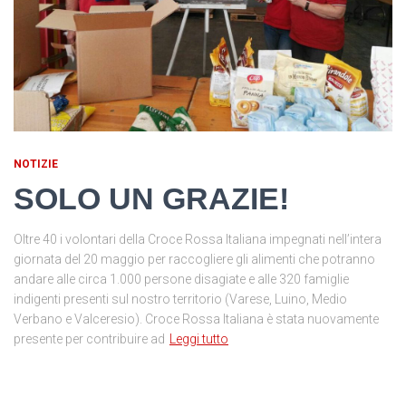
NOTIZIE
SOLO UN GRAZIE!
Oltre 40 i volontari della Croce Rossa Italiana impegnati nell’intera
giornata del 20 maggio per raccogliere gli alimenti che potranno
andare alle circa 1.000 persone disagiate e alle 320 famiglie
indigenti presenti sul nostro territorio (Varese, Luino, Medio
Verbano e Valceresio). Croce Rossa Italiana è stata nuovamente
presente per contribuire ad
Leggi tutto