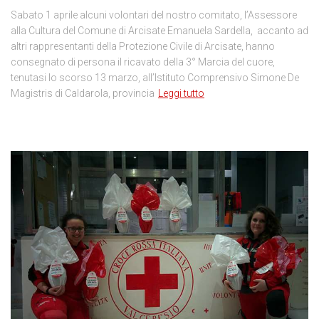
Sabato 1 aprile alcuni volontari del nostro comitato, l’Assessore
alla Cultura del Comune di Arcisate Emanuela Sardella, accanto ad
altri rappresentanti della Protezione Civile di Arcisate, hanno
consegnato di persona il ricavato della 3° Marcia del cuore,
tenutasi lo scorso 13 marzo, all’Istituto Comprensivo Simone De
Magistris di Caldarola, provincia
Leggi tutto