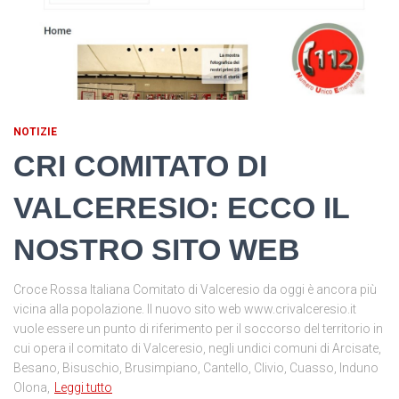
NOTIZIE
CRI COMITATO DI
VALCERESIO: ECCO IL
NOSTRO SITO WEB
Croce Rossa Italiana Comitato di Valceresio da oggi è ancora più
vicina alla popolazione. Il nuovo sito web www.crivalceresio.it
vuole essere un punto di riferimento per il soccorso del territorio in
cui opera il comitato di Valceresio, negli undici comuni di Arcisate,
Besano, Bisuschio, Brusimpiano, Cantello, Clivio, Cuasso, Induno
Olona,
Leggi tutto