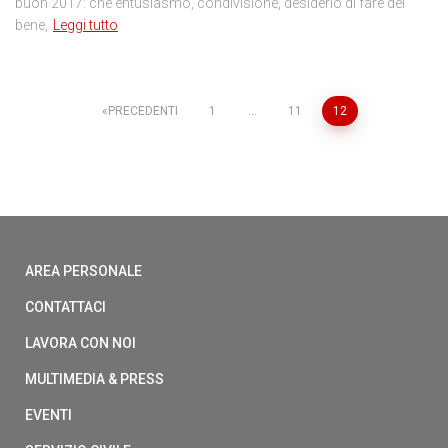
buon 2017: che entusiasmo, condivisione, desiderio di fare del
bene,
Leggi tutto
NAVIGAZIONE
PRECEDENTI
1
…
11
12
ARTICOLI
AREA PERSONALE
CONTATTACI
LAVORA CON NOI
MULTIMEDIA & PRESS
EVENTI